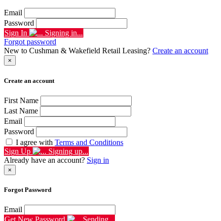
Email
Password
Sign In
Signing in...
Forgot password
New to Cushman & Wakefield Retail Leasing?
Create an account
×
Create an account
First Name
Last Name
Email
Password
I agree with
Terms and Conditions
Sign Up
Signing up...
Already have an account?
Sign in
×
Forgot Password
Email
Get New Password
Sending...