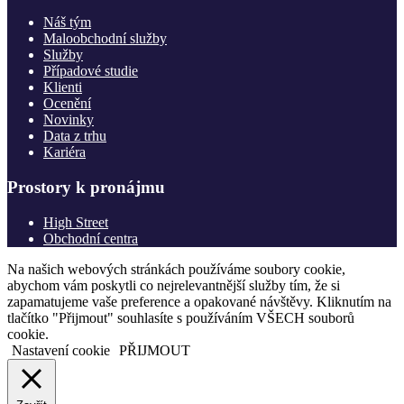
Náš tým
Maloobchodní služby
Služby
Případové studie
Klienti
Ocenění
Novinky
Data z trhu
Kariéra
Prostory k pronájmu
High Street
Obchodní centra
Na našich webových stránkách používáme soubory cookie,
abychom vám poskytli co nejrelevantnější služby tím, že si
zapamatujeme vaše preference a opakované návštěvy. Kliknutím na
tlačítko "Přijmout" souhlasíte s používáním VŠECH souborů
cookie.
Nastavení cookie
PŘIJMOUT