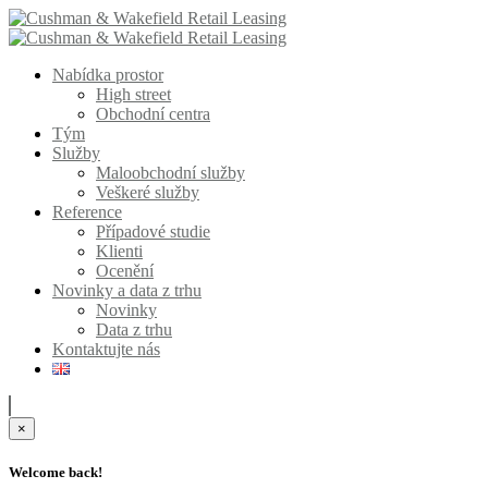
Nabídka prostor
High street
Obchodní centra
Tým
Služby
Maloobchodní služby
Veškeré služby
Reference
Případové studie
Klienti
Ocenění
Novinky a data z trhu
Novinky
Data z trhu
Kontaktujte nás
×
Welcome back!