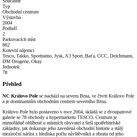
Současné
Typ
Obchodní centrum
Výstavba
2004
Podlaží
2
Parkovacích míst
862
Kotevní nájemci
Tesco, Takko, Sportisimo, Jysk, A3 Sport, Baťa, CCC, Deichmann,
DM Drogerie, Okay
Jednotek
78
Přehled
NC Královo Pole
se nachází na severu Brna, ve čtvrti Královo Pole
a je dominantním obchodním centrem severního Brna.
Královo Pole bylo postaveno v roce 2004, skládá se z dvoupatrové
galerie se 78 obchody a hypermarketu TESCO. Centrum je
mimořádně oblíbené u místních obyvatel a širší spotřebitelské
základny, jak dokazuje jeho zavedená obchodní historie a stálý
meziroční nárůst z hlediska počtu návštěvníků a obratu od jeho