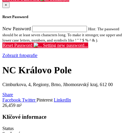
×
Reset Password
New Password
Hint: The password
should be at least seven characters long. To make it stronger, use upper and
lower case letters, numbers, and symbols like ! " ? $ % ^ & ).
Reset Password
Setting new password...
Zobrazit fotografie
NC Královo Pole
Cimburkova, 4, Regiony, Brno, Jihomoravský kraj, 612 00
Share
Facebook
Twitter
Pinterest
LinkedIn
26,459
m²
Klíčové informace
Status