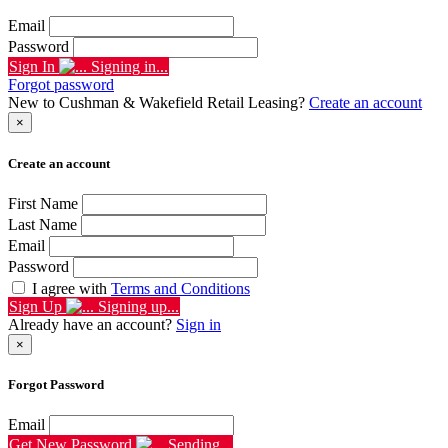
Email
Password
Sign In
Signing in...
Forgot password
New to Cushman & Wakefield Retail Leasing?
Create an account
×
Create an account
First Name
Last Name
Email
Password
I agree with
Terms and Conditions
Sign Up
Signing up...
Already have an account?
Sign in
×
Forgot Password
Email
Get New Password
Sending...