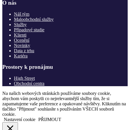
O nás
Náš tým
Maloobchodní služby
Služby
Případové studie
Klienti
Ocenění
Novinky
Data z trhu
Kariéra
Prostory k pronájmu
High Street
Obchodní centra
Na našich webových stránkách používáme soubory cookie,
abychom vám poskytli co nejrelevantnější služby tím, že si
zapamatujeme vaše preference a opakované návštěvy. Kliknutím na
tlačítko "Přijmout" souhlasíte s používáním VŠECH souborů
cookie.
Nastavení cookie
PŘIJMOUT