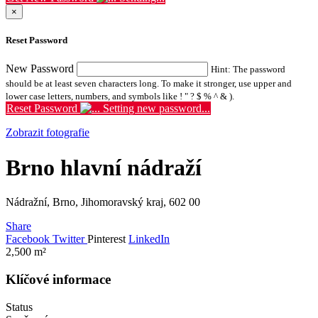
×
Reset Password
New Password
Hint: The password
should be at least seven characters long. To make it stronger, use upper and
lower case letters, numbers, and symbols like ! " ? $ % ^ & ).
Reset Password
Setting new password...
Zobrazit fotografie
Brno hlavní nádraží
Nádražní, Brno, Jihomoravský kraj, 602 00
Share
Facebook
Twitter
Pinterest
LinkedIn
2,500
m²
Klíčové informace
Status