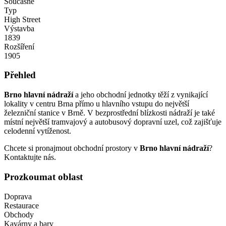
Současné
Typ
High Street
Výstavba
1839
Rozšíření
1905
Přehled
Brno hlavní nádraží
a jeho obchodní jednotky těží z vynikající
lokality v centru Brna přímo u hlavního vstupu do největší
železniční stanice v Brně. V bezprostřední blízkosti nádraží je také
místní největší tramvajový a autobusový dopravní uzel, což zajišťuje
celodenní vytíženost.
Chcete si pronajmout obchodní prostory v
Brno hlavní nádraží
?
Kontaktujte nás.
Prozkoumat oblast
Doprava
Restaurace
Obchody
Kavárny a bary