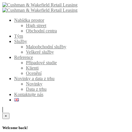
Nabídka prostor
High street
Obchodní centra
Tým
Služby
Maloobchodní služby
Veškeré služby
Reference
Případové studie
Klienti
Ocenění
Novinky a data z trhu
Novinky
Data z trhu
Kontaktujte nás
×
Welcome back!