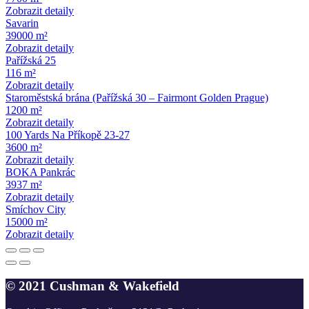
Zobrazit detaily
Savarin
39000 m²
Zobrazit detaily
Pařížská 25
116 m²
Zobrazit detaily
Staroměstská brána (Pařížská 30 – Fairmont Golden Prague)
1200 m²
Zobrazit detaily
100 Yards Na Příkopě 23-27
3600 m²
Zobrazit detaily
BOKA Pankrác
3937 m²
Zobrazit detaily
Smíchov City
15000 m²
Zobrazit detaily
© 2021 Cushman & Wakefield