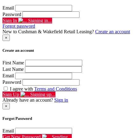
Email
Password
Sign In
Signing in...
Forgot password
New to Cushman & Wakefield Retail Leasing?
Create an account
×
Create an account
First Name
Last Name
Email
Password
I agree with
Terms and Conditions
Sign Up
Signing up...
Already have an account?
Sign in
×
Forgot Password
Email
Get New Password
Sending...