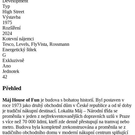
Development
Typ
High Street
Výstavba
1975
Rozšíření
2024
Kotevní nájemci
Tesco, Levels, FlyVista, Rossmann
Energetický štítek
G
Exkluzivně
Ano
Jednotek
42
Přehled
Máj House of Fun
je budova s bohatou historií.
Byl postaven v
roce 1973 jako druhý obchodní dům v České republice a od té doby
je tradiční nákupní destinací.
Lokalita Máj – Národní třída se
proměnila v jeden z nejfrekventovanějších dopravních uzlů v Praze
s více než 70 000 lidmi, kteří zde denně přestupují na tramvaj nebo
metro.
Budova byla kompletně zrekonstruována a proměnila se z
tradičního obchodního domu v moderní nákupní centrum splňující