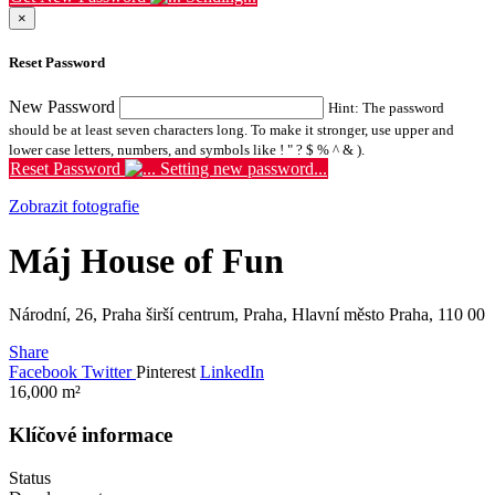
×
Reset Password
New Password
Hint: The password
should be at least seven characters long. To make it stronger, use upper and
lower case letters, numbers, and symbols like ! " ? $ % ^ & ).
Reset Password
Setting new password...
Zobrazit fotografie
Máj House of Fun
Národní, 26, Praha širší centrum, Praha, Hlavní město Praha, 110 00
Share
Facebook
Twitter
Pinterest
LinkedIn
16,000
m²
Klíčové informace
Status