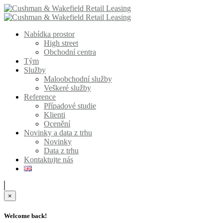
Nabídka prostor
High street
Obchodní centra
Tým
Služby
Maloobchodní služby
Veškeré služby
Reference
Případové studie
Klienti
Ocenění
Novinky a data z trhu
Novinky
Data z trhu
Kontaktujte nás
×
Welcome back!