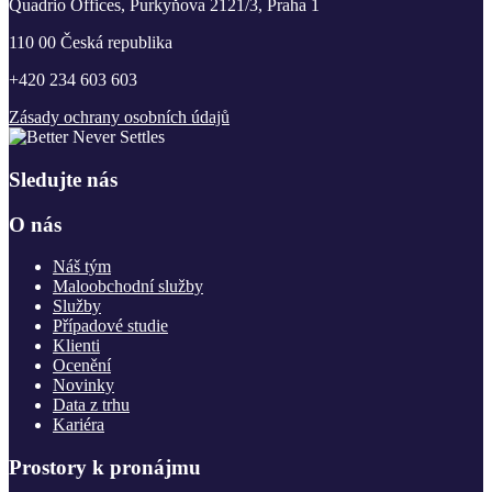
Quadrio Offices, Purkyňova 2121/3, Praha 1
110 00 Česká republika
+420 234 603 603
Zásady ochrany osobních údajů
Sledujte nás
O nás
Náš tým
Maloobchodní služby
Služby
Případové studie
Klienti
Ocenění
Novinky
Data z trhu
Kariéra
Prostory k pronájmu