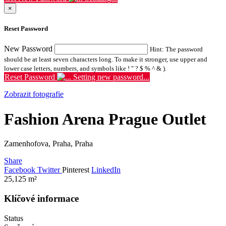
×
Reset Password
New Password
Hint: The password
should be at least seven characters long. To make it stronger, use upper and
lower case letters, numbers, and symbols like ! " ? $ % ^ & ).
Reset Password
Setting new password...
Zobrazit fotografie
Fashion Arena Prague Outlet
Zamenhofova, Praha, Praha
Share
Facebook
Twitter
Pinterest
LinkedIn
25,125
m²
Klíčové informace
Status