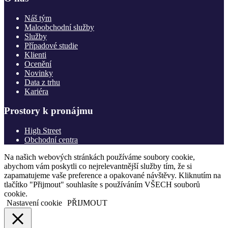
Náš tým
Maloobchodní služby
Služby
Případové studie
Klienti
Ocenění
Novinky
Data z trhu
Kariéra
Prostory k pronájmu
High Street
Obchodní centra
Na našich webových stránkách používáme soubory cookie,
abychom vám poskytli co nejrelevantnější služby tím, že si
zapamatujeme vaše preference a opakované návštěvy. Kliknutím na
tlačítko "Přijmout" souhlasíte s používáním VŠECH souborů
cookie.
Nastavení cookie
PŘIJMOUT