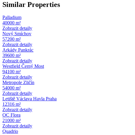
Similar Properties
Palladium
40000 m²
Zobrazit detaily
Nový Smíchov
57200 m²
Zobrazit detaily
Arkády Pankrác
39600 m²
Zobrazit detaily
Westfield Černý Most
94100 m²
Zobrazit detaily
Metropole Zličín
54000 m²
Zobrazit detaily
Letiště Václava Havla Praha
12316 m²
Zobrazit detaily
OC Flora
21000 m²
Zobrazit detaily
Quadrio