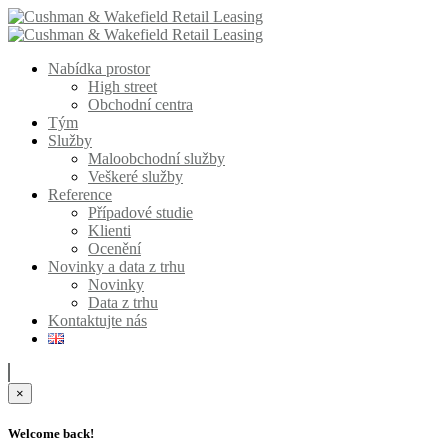
Nabídka prostor
High street
Obchodní centra
Tým
Služby
Maloobchodní služby
Veškeré služby
Reference
Případové studie
Klienti
Ocenění
Novinky a data z trhu
Novinky
Data z trhu
Kontaktujte nás
×
Welcome back!