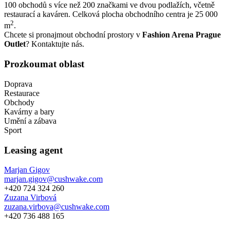
100 obchodů s více než 200 značkami ve dvou podlažích, včetně
restaurací a kaváren.
Celková plocha obchodního centra je 25 000
2
m
.
Chcete si pronajmout obchodní prostory v
Fashion Arena Prague
Outlet
? Kontaktujte nás.
Prozkoumat oblast
Doprava
Restaurace
Obchody
Kavárny a bary
Umění a zábava
Sport
Leasing agent
Marjan Gigov
marjan.gigov@cushwake.com
+420 724 324 260
Zuzana Virbová
zuzana.virbova@cushwake.com
+420 736 488 165