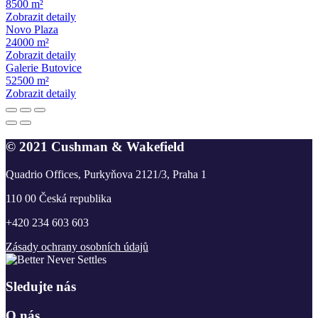
8500 m²
Zobrazit detaily
Novo Plaza
24000 m²
Zobrazit detaily
Galerie Butovice
52500 m²
Zobrazit detaily
© 2021 Cushman & Wakefield
Quadrio Offices, Purkyňova 2121/3, Praha 1
110 00 Česká republika
+420 234 603 603
Zásady ochrany osobních údajů
Sledujte nás
O nás