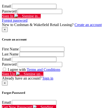
Email
Password
Sign In
Signing in...
Forgot password
New to Cushman & Wakefield Retail Leasing?
Create an account
×
Create an account
First Name
Last Name
Email
Password
I agree with
Terms and Conditions
Sign Up
Signing up...
Already have an account?
Sign in
×
Forgot Password
Email
Get New Password
Sending...