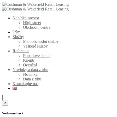
Nabídka prostor
High street
Obchodní centra
Tým
Služby
Maloobchodní služby
Veškeré služby
Reference
Případové studie
Klienti
Ocenění
Novinky a data z trhu
Novinky
Data z trhu
Kontaktujte nás
×
Welcome back!