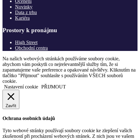
Ocenění
Novinky
Data z trhu
Kariéra
Prostory k pronájmu
High Street
Obchodní centra
Na našich webových stránkách používáme soubory cookie,
abychom vám poskytli co nejrelevantnější služby tím, že si
zapamatujeme vaše preference a opakované návštěvy. Kliknutím na
tlačítko "Přijmout" souhlasíte s používáním VŠECH souborů
cookie.
Nastavení cookie
PŘIJMOUT
Zavřít
Ochrana osobních údajů
Tyto webové stránky používají soubory cookie ke zlepšení vašich
zkušeností při procházení webových stránek. Z nich jsou ve vašem