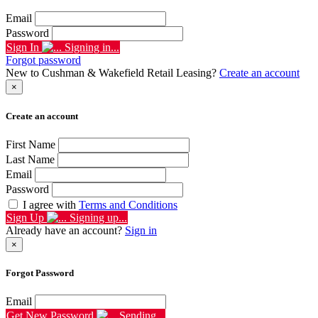
Email
Password
Sign In
Signing in...
Forgot password
New to Cushman & Wakefield Retail Leasing?
Create an account
×
Create an account
First Name
Last Name
Email
Password
I agree with
Terms and Conditions
Sign Up
Signing up...
Already have an account?
Sign in
×
Forgot Password
Email
Get New Password
Sending...