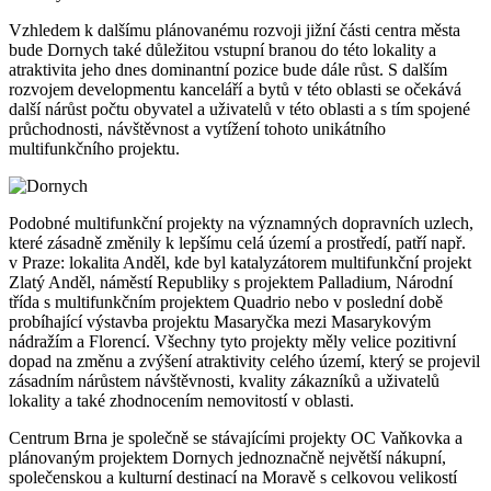
Vzhledem k dalšímu plánovanému rozvoji jižní části centra města
bude Dornych také důležitou vstupní branou do této lokality a
atraktivita jeho dnes dominantní pozice bude dále růst. S dalším
rozvojem developmentu kanceláří a bytů v této oblasti se očekává
další nárůst počtu obyvatel a uživatelů v této oblasti a s tím spojené
průchodnosti, návštěvnost a vytížení tohoto unikátního
multifunkčního projektu.
Podobné multifunkční projekty na významných dopravních uzlech,
které zásadně změnily k lepšímu celá území a prostředí, patří např.
v Praze: lokalita Anděl, kde byl katalyzátorem multifunkční projekt
Zlatý Anděl, náměstí Republiky s projektem Palladium, Národní
třída s multifunkčním projektem Quadrio nebo v poslední době
probíhající výstavba projektu Masaryčka mezi Masarykovým
nádražím a Florencí. Všechny tyto projekty měly velice pozitivní
dopad na změnu a zvýšení atraktivity celého území, který se projevil
zásadním nárůstem návštěvnosti, kvality zákazníků a uživatelů
lokality a také zhodnocením nemovitostí v oblasti.
Centrum Brna je společně se stávajícími projekty OC Vaňkovka a
plánovaným projektem Dornych jednoznačně největší nákupní,
společenskou a kulturní destinací na Moravě s celkovou velikostí