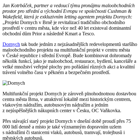
Jan Kotrbáček, partner a vedoucí týmu pronájmu maloobchodních
prostor pro střední a východní Evropu ve společnosti Cushman &
Wakefield, která je exkluzivním letting agentem projektu Dornych:
„Projekt Dornych v Brně je revitalizací tradičního obchodního
prostředí v centru města, kde více než 40 let existoval dominantní
obchodní dům Prior a následně Kmart a Tesco.
Dornych
tak bude jedním z nejzásadnějších redevelopmentů staršího
maloobchodního projektu na multifunkční projekt v centru města
v České republice i střední Evropě. Bude kombinovat dohromady
několik funkcí, jako je maloobchod, restaurace, bydlení, kanceláře a
velké množství veřejné plochy pro pořádání různých akci a kvalitní
trávení volného času v pěkném a bezpečném prostředí.
Multifunkční projekt Dornych je zároveň plnohodnotnou dostavbou
centra města Brna, v atraktivní lokalitě mezi historickým centrem,
vlakovým nádražím, autobusovým nádražím a jedním
z nejúspěšnějších nákupních center v Česku, OC Vaňkovka.
Přes stávající starý projekt Dornych v dnešní době proudí přes 75
000 lidí denně a místo je také významným dopravním uzlem
s nádražími či stanicemi vlaků, autobusů, tramvají, trolejbusů i
městských autobusů.