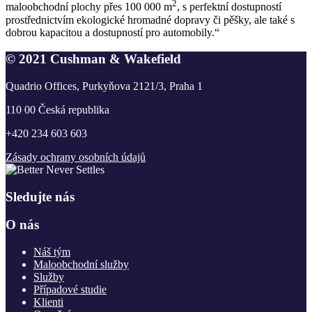
2
maloobchodní plochy přes 100 000 m
, s perfektní dostupností
prostřednictvím ekologické hromadné dopravy či pěšky, ale také s
dobrou kapacitou a dostupností pro automobily.“
© 2021 Cushman & Wakefield
Quadrio Offices, Purkyňova 2121/3, Praha 1
110 00 Česká republika
+420 234 603 603
Zásady ochrany osobních údajů
Sledujte nás
O nás
Náš tým
Maloobchodní služby
Služby
Případové studie
Klienti