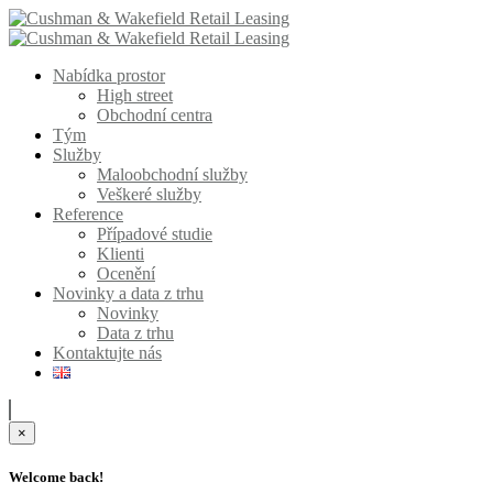
Nabídka prostor
High street
Obchodní centra
Tým
Služby
Maloobchodní služby
Veškeré služby
Reference
Případové studie
Klienti
Ocenění
Novinky a data z trhu
Novinky
Data z trhu
Kontaktujte nás
×
Welcome back!