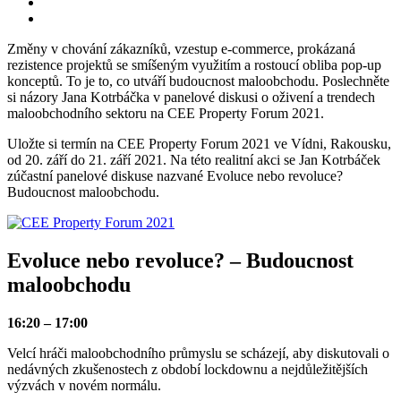
Změny v chování zákazníků, vzestup e-commerce, prokázaná
rezistence projektů se smíšeným využitím a rostoucí obliba pop-up
konceptů. To je to, co utváří budoucnost maloobchodu. Poslechněte
si názory Jana Kotrbáčka v panelové diskusi o oživení a trendech
maloobchodního sektoru na CEE Property Forum 2021.
Uložte si termín na CEE Property Forum 2021 ve Vídni, Rakousku,
od 20. září do 21. září 2021. Na této realitní akci se Jan Kotrbáček
zúčastní panelové diskuse nazvané Evoluce nebo revoluce?
Budoucnost maloobchodu.
Evoluce nebo revoluce? – Budoucnost
maloobchodu
16:20 – 17:00
Velcí hráči maloobchodního průmyslu se scházejí, aby diskutovali o
nedávných zkušenostech z období lockdownu a nejdůležitějších
výzvách v novém normálu.