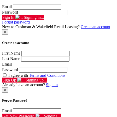
Email
Password
Sign In
Signing in...
Forgot password
New to Cushman & Wakefield Retail Leasing?
Create an account
×
Create an account
First Name
Last Name
Email
Password
I agree with
Terms and Conditions
Sign Up
Signing up...
Already have an account?
Sign in
×
Forgot Password
Email
Get New Password
Sending...