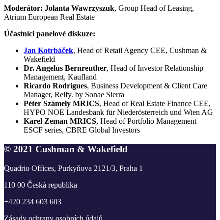
Moderátor: Jolanta Wawrzyszuk
, Group Head of Leasing,
Atrium European Real Estate
Účastníci panelové diskuze:
Jan Kotrbáček
, Head of Retail Agency CEE, Cushman &
Wakefield
Dr. Angelus Bernreuther
, Head of Investor Relationship
Management, Kaufland
Ricardo Rodrigues
, Business Development & Client Care
Manager, Reify. by Sonae Sierra
Péter Számely MRICS
, Head of Real Estate Finance CEE,
HYPO NOE Landesbank für Niederösterreich und Wien AG
Karel Zeman MRICS
, Head of Portfolio Management
ESCF series, CBRE Global Investors
© 2021 Cushman & Wakefield
Quadrio Offices, Purkyňova 2121/3, Praha 1
110 00 Česká republika
+420 234 603 603
Zásady ochrany osobních údajů