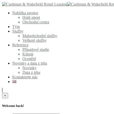
Nabídka prostor
High street
Obchodní centra
Tým
Služby
Maloobchodní služby
Veškeré služby
Reference
Případové studie
Klienti
Ocenění
Novinky a data z trhu
Novinky
Data z trhu
Kontaktujte nás
×
Welcome back!