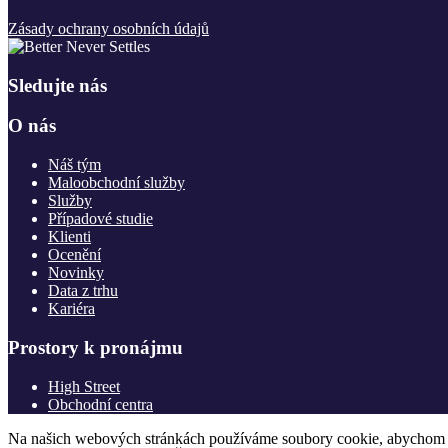
Zásady ochrany osobních údajů
Sledujte nás
O nás
Náš tým
Maloobchodní služby
Služby
Případové studie
Klienti
Ocenění
Novinky
Data z trhu
Kariéra
Prostory k pronájmu
High Street
Obchodní centra
Na našich webových stránkách používáme soubory cookie, abychom vám