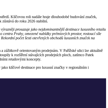
tředí. Klíčovou roli nadále hraje dlouhodobé budování značek,
k zůstává do roku 2026 stabilní.
 výrazněji prosazuje jako nejdominantnější destinace luxusního retailu
o centra Prahy, omezené nabídky prémiových prostor, rostoucí síle
k. Rekordní počet šesti otevřených obchodů luxusních značek na
 zážitkově orientovaným prodejnám. V Pařížské ulici lze aktuálně
upily k rozšíření stávajících prodejních ploch, zatímco Patek
lními retailovými koncepty.
jako klíčové destinace pro luxusní značky v regionálním i