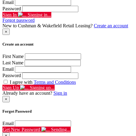
Email
Password
Sign In
Signing in...
Forgot password
New to Cushman & Wakefield Retail Leasing?
Create an account
×
Create an account
First Name
Last Name
Email
Password
I agree with
Terms and Conditions
Sign Up
Signing up...
Already have an account?
Sign in
×
Forgot Password
Email
Get New Password
Sending...
×