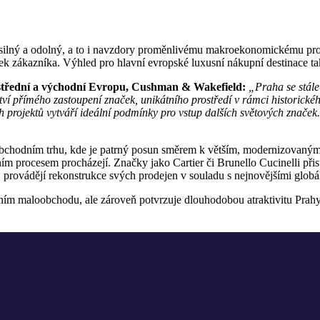
silný a odolný, a to i navzdory proměnlivému makroekonomickému pros
tek zákazníka. Výhled pro hlavní evropské luxusní nákupní destinace ta
střední a východní Evropu, Cushman & Wakefield:
„Praha se stále
ví přímého zastoupení značek, unikátního prostředí v rámci historickéh
ch projektů vytváří ideální podmínky pro vstup dalších světových znače
bchodním trhu, kde je patrný posun směrem k větším, modernizovaným a
m procesem procházejí. Značky jako Cartier či Brunello Cucinelli přisto
 provádějí rekonstrukce svých prodejen v souladu s nejnovějšími globá
ním maloobchodu, ale zároveň potvrzuje dlouhodobou atraktivitu Prahy 