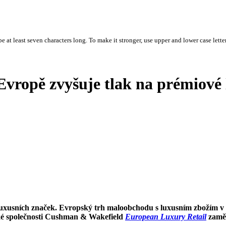
 at least seven characters long. To make it stronger, use upper and lower case letter
vropě zvyšuje tlak na prémiové l
 luxusních značek.
Evropský trh maloobchodu s luxusním zbožím v r
nské společnosti Cushman & Wakefield
European Luxury Retail
zamě