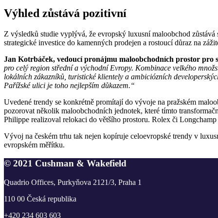
Výhled zůstává pozitivní
Z výsledků studie vyplývá, že evropský luxusní maloobchod zůstává 
strategické investice do kamenných prodejen a rostoucí důraz na záži
Jan Kotrbáček, vedoucí pronájmu maloobchodních prostor pro 
pro celý region střední a východní Evropy. Kombinace velkého množst
lokálních zákazníků, turistické klientely a ambiciózních developerský
Pařížské ulici je toho nejlepším důkazem.“
Uvedené trendy se konkrétně promítají do vývoje na pražském maloo
pozorovat několik maloobchodních jednotek, které tímto transformační
Philippe realizoval relokaci do většího prostoru. Rolex či Longchamp
Vývoj na českém trhu tak nejen kopíruje celoevropské trendy v luxus
evropském měřítku.
© 2021 Cushman & Wakefield
Quadrio Offices, Purkyňova 2121/3, Praha 1
110 00 Česká republika
+420 234 603 603