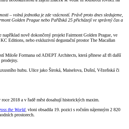
sti – volná jednotka je zde vzácností. Právě proto dnes sledujeme,
airmont Golden Prague nebo Pařížská 25 přicházejí ve správný čas a
 je například nově dokončený projekt Fairmont Golden Prague, ve
KC Editions, nebo exkluzivní degustační prostor The Macallan
tí Miloše Formana od ADEPT Architects, která přinese až tři další
 prodejny.
o luxusního hubu. Ulice jako Široká, Maiselova, Dušní, Vězeňská či
 roce 2018 a v řadě měst dosahují historických maxim.
ross the World
,
vloni obsadila 19. pozici s ročním nájemným 2 820
hodních prostorech.