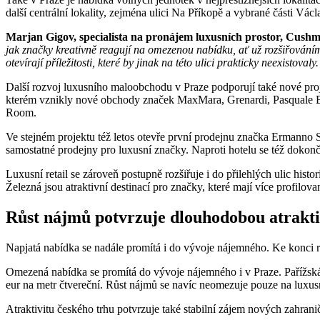
další centrální lokality, zejména ulici Na Příkopě a vybrané části Vác
Marjan Gigov, specialista na pronájem luxusních prostor, Cush
jak značky kreativně reagují na omezenou nabídku, ať už rozšiřování
otevírají příležitosti, které by jinak na této ulici prakticky neexistovaly
Další rozvoj luxusního maloobchodu v Praze podporují také nové proj
kterém vznikly nové obchody značek MaxMara, Grenardi, Pasquale Br
Room.
Ve stejném projektu též letos otevře první prodejnu značka Ermanno 
samostatné prodejny pro luxusní značky. Naproti hotelu se též dokonč
Luxusní retail se zároveň postupně rozšiřuje i do přilehlých ulic his
Železná jsou atraktivní destinací pro značky, které mají více profilov
Růst nájmů potvrzuje dlouhodobou atrakti
Napjatá nabídka se nadále promítá i do vývoje nájemného. Ke konci r
Omezená nabídka se promítá do vývoje nájemného i v Praze. Pařížská 
eur na metr čtvereční. Růst nájmů se navíc neomezuje pouze na luxusn
Atraktivitu českého trhu potvrzuje také stabilní zájem nových zahrani