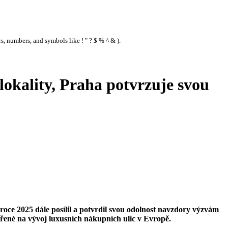
s, numbers, and symbols like ! " ? $ % ^ & ).
okality, Praha potvrzuje svou
oce 2025 dále posílil a potvrdil svou odolnost navzdory výzvám
řené na vývoj luxusních nákupních ulic v Evropě.