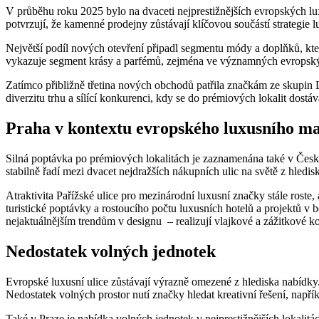
V průběhu roku 2025 bylo na dvaceti nejprestižnějších evropských l
potvrzují, že kamenné prodejny zůstávají klíčovou součástí strategie
Největší podíl nových otevření připadl segmentu módy a doplňků, kter
vykazuje segment krásy a parfémů, zejména ve významných evropský
Zatímco přibližně třetina nových obchodů patřila značkám ze skupin
diverzitu trhu a sílící konkurenci, kdy se do prémiových lokalit dostáv
Praha v kontextu evropského luxusního m
Silná poptávka po prémiových lokalitách je zaznamenána také v České 
stabilně řadí mezi dvacet nejdražších nákupních ulic na světě z hledi
Atraktivita Pařížské ulice pro mezinárodní luxusní značky stále roste,
turistické poptávky a rostoucího počtu luxusních hotelů a projektů v 
nejaktuálnějším trendům v designu – realizují vlajkové a zážitkové ko
Nedostatek volných jednotek
Evropské luxusní ulice zůstávají výrazně omezené z hlediska nabídky
Nedostatek volných prostor nutí značky hledat kreativní řešení, napří
Také v Praze je nabídka volných jednotek v nejprestižnějších lokalit