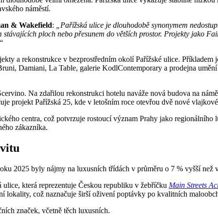
lavského náměstí.
man & Wakefield
:
„Pařížská ulice je dlouhodobě synonymem nedostupno
m stávajících ploch nebo přesunem do větších prostor. Projekty jako F
.“
ekty a rekonstrukce v bezprostředním okolí Pařížské ulice. Příkladem
uni, Damiani, La Table, galerie KodlContemporary a prodejna umění 
Scervino. Na zdařilou rekonstrukci hotelu naváže nová budova na náměs
uje projekt Pařížská 25, kde v letošním roce otevřou dvě nové vlajkové
torického centra, což potvrzuje rostoucí význam Prahy jako regionálníh
aného zákazníka.
vitu
oku 2025 byly nájmy na luxusních třídách v průměru o 7 % vyšší než v
ulice, která reprezentuje Českou republiku v žebříčku
Main Streets Ac
í lokality, což naznačuje širší oživení poptávky po kvalitních maloobc
čních značek, včetně těch luxusních.