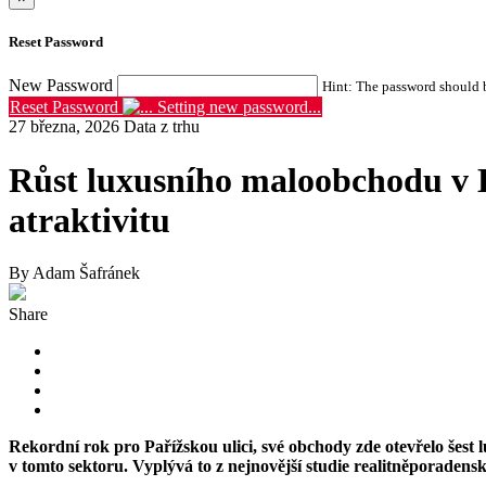
Reset Password
New Password
Hint: The password should be
Reset Password
Setting new password...
27 března, 2026
Data z trhu
Růst luxusního maloobchodu v E
atraktivitu
By Adam Šafránek
Share
Rekordní rok pro Pařížskou ulici, své obchody zde otevřelo šest
v tomto sektoru. Vyplývá to z nejnovější studie realitněporade