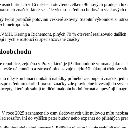
uxusních třídách v 16 městech otevřeno celkem 96 nových prodejen lux
 luxusních značek, které se stále více soustředí na budování vlajkových
ý tvořil přibližně polovinu veškeré aktivity. Stabilní výkonnost si udr
ch metropolích.
 LVMH, Kering a Richemont, plných 70 % otevření realizovalo dalších 
ají i rychle rostoucí či specializované značky.
aloobchodu
republice, zejména v Praze, která je již dlouhodobě vnímána jako etabl
ska výše nájemného a zároveň představuje nejdražší nákupní třídu ve st
 a to díky kombinaci unikátní nabídky přímého zastoupení značek, jedineč
bezprostředním okolí. Luxusní značky zde pravidelně investuji do svých s
ncepty, které přesahují tradiční maloobchodní formát a upevňují image P
. V roce 2025 zaznamenalo osm sledovaných ulic nulovou míru neobsazen
klad rozšiřování do vyšších pater budov nebo expanzi do přilehlých pré
ách dlouhodobě velmi omezená. Pařížská ulice vykazuje stabilně nízkou 