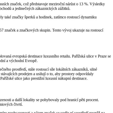
usních značek, což představuje meziroční nárůst o 13 %. Výsledky
 obchodů a jedinečných zákaznických zážitků.
žely také značky šperků a hodinek, zatímco rostoucí dynamiku
57 značek a značkových skupin. Tento vývoj ukazuje na rostoucí
ovaná evropská destinace luxusního retailu. Pařížská ulice v Praze se
řední a východní Evropě.
ného prostředí, stále rostoucí síle lokálních zákazníků, silné
távajících prodejen a usilují o to, aby prostory odpovídaly
ařížské ulice jako prestižní luxusní nákupní destinace.
osti a další lokality se pohybovaly pod hranicí pěti procent.
miových čtvrtí.
míru neobsazenosti a zájem značek se vedle ní soustředí rovněž na