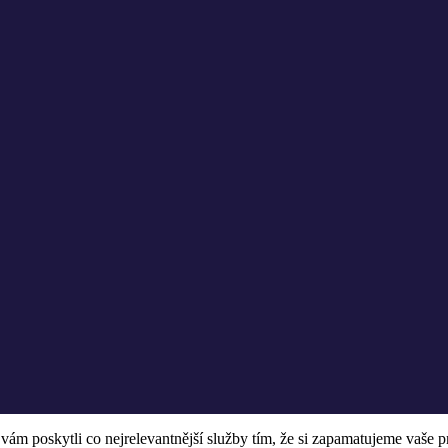
 poskytli co nejrelevantnější služby tím, že si zapamatujeme vaše pr