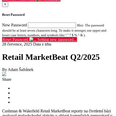
×
Reset Password
New Password
Hint: The password
should be at least seven characters long. To make it stronger, use upper and
lower case letters, numbers, and symbols like ! " ? $ % ^ & ).
Reset Password
Setting new password...
28 července, 2025
Data z trhu
Retail MarketBeat Q2/2025
By Adam Šafránek
Share
Cushman & Wakefield Retail MarketBeat reporty na čtvrtletní bázi
analyzují maloobchodní aktivity v oblasti komerčních nemovitostí v