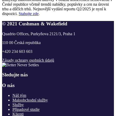
České republice včetně trendů nabídky, poptávky a cen na úrovni
trhu a dílčích trhů. Nejnovější vydání reportu Q2/2025 je nyní k
dispozici.
Stahujte zde
.
© 2021 Cushman & Wakefield
Quadrio Offices, Purkyňova 2121/3, Praha 1
110 00 Česká republika
+420 234 603 603
Zásady ochrany osobních údajů
Sledujte nás
O nás
Náš tým
Maloobchodní služby
Služby
Případové studie
Klienti