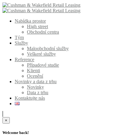
Nabídka prostor
High street
Obchodní centra
Tým
Služby
Maloobchodní služby
Veškeré služby
Reference
Případové studie
Klienti
Ocenění
Novinky a data z trhu
Novinky
Data z trhu
Kontaktujte nás
×
Welcome back!