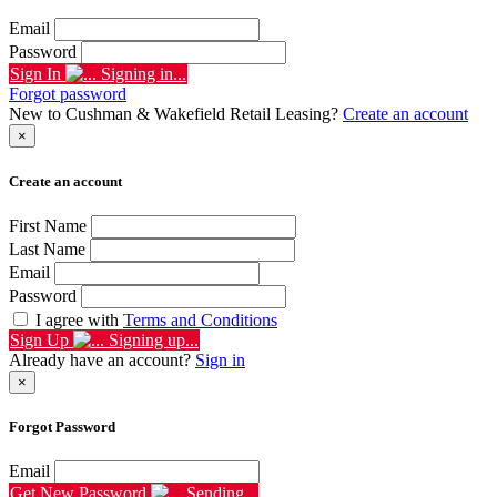
Email
Password
Sign In
Signing in...
Forgot password
New to Cushman & Wakefield Retail Leasing?
Create an account
×
Create an account
First Name
Last Name
Email
Password
I agree with
Terms and Conditions
Sign Up
Signing up...
Already have an account?
Sign in
×
Forgot Password
Email
Get New Password
Sending...