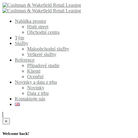
Nabídka prostor
High street
Obchodní centra
Tým
Služby
Maloobchodní služby
Veškeré služby
Reference
Případové studie
Klienti
Ocenění
Novinky a data z trhu
Novinky
Data z trhu
Kontaktujte nás
×
Welcome back!