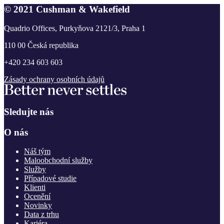
© 2021 Cushman & Wakefield
Quadrio Offices, Purkyňova 2121/3, Praha 1
110 00 Česká republika
+420 234 603 603
Zásady ochrany osobních údajů
Sledujte nás
O nás
Náš tým
Maloobchodní služby
Služby
Případové studie
Klienti
Ocenění
Novinky
Data z trhu
Kariéra