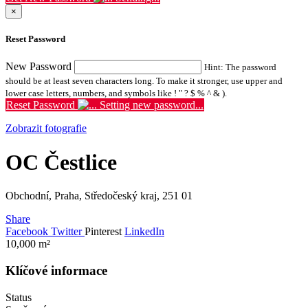
×
Reset Password
New Password
Hint: The password
should be at least seven characters long. To make it stronger, use upper and
lower case letters, numbers, and symbols like ! " ? $ % ^ & ).
Reset Password
Setting new password...
Zobrazit fotografie
OC Čestlice
Obchodní, Praha, Středočeský kraj, 251 01
Share
Facebook
Twitter
Pinterest
LinkedIn
10,000
m²
Klíčové informace
Status