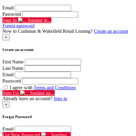
Email
Password
Sign In
Signing in...
Forgot password
New to Cushman & Wakefield Retail Leasing?
Create an account
×
Create an account
First Name
Last Name
Email
Password
I agree with
Terms and Conditions
Sign Up
Signing up...
Already have an account?
Sign in
×
Forgot Password
Email
Get New Password
Sending...