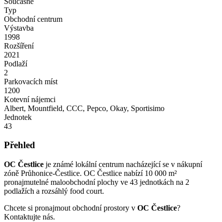
Současné
Typ
Obchodní centrum
Výstavba
1998
Rozšíření
2021
Podlaží
2
Parkovacích míst
1200
Kotevní nájemci
Albert, Mountfield, CCC, Pepco, Okay, Sportisimo
Jednotek
43
Přehled
OC Čestlice
je známé lokální centrum nacházející se v nákupní
zóně Průhonice-Čestlice. OC Čestlice nabízí 10 000
m²
pronajmutelné maloobchodní plochy ve 43 jednotkách na 2
podlažích a rozsáhlý food court.
Chcete si pronajmout obchodní prostory v
OC Čestlice
?
Kontaktujte nás.