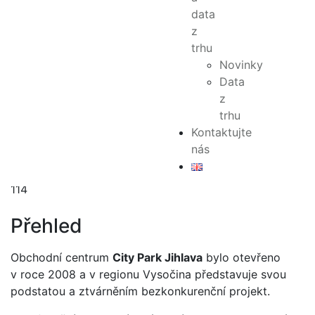
2
data
PARKOVACÍCH MÍST
z
850
trhu
KOTEVNÍ NÁJEMCI
Novinky
H&M, C&A, Reserved, New Yorker, Gate, Datart, CCC,
Data
Deichmann, Albert
z
ENERGETICKÝ ŠTÍTEK
trhu
C
Kontaktujte
EXKLUZIVNĚ
nás
Ano
JEDNOTEK
114
Přehled
Obchodní centrum
City Park Jihlava
bylo otevřeno
v roce 2008 a v regionu Vysočina představuje svou
podstatou a ztvárněním bezkonkurenční projekt.