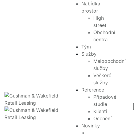
Nabídka
Zobrazit fotografie
prostor
Citypark Jihlava
High
street
Hradební, 1, Regiony, Jihlava, Kraj Vysočina, 586 01
Obchodní
centra
Share
Tým
Služby
28,500
m²
Maloobchodní
služby
Klíčové informace
Veškeré
služby
STATUS
Reference
Současné
Případové
TYP
studie
Obchodní centrum
Klienti
VÝSTAVBA
Ocenění
2008
Novinky
PODLAŽÍ
a