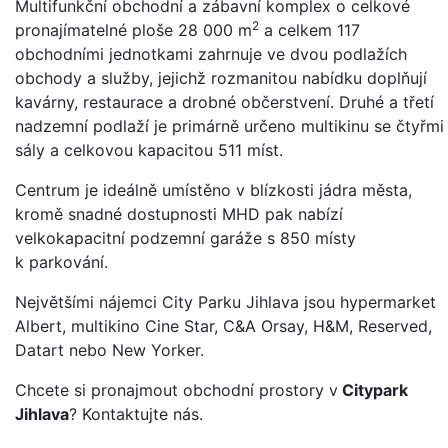
Multifunkční obchodní a zábavní komplex o celkové
2
pronajímatelné ploše 28 000 m
a celkem 117
obchodními jednotkami zahrnuje ve dvou podlažích
obchody a služby, jejichž rozmanitou nabídku doplňují
kavárny, restaurace a drobné občerstvení. Druhé a třetí
nadzemní podlaží je primárně určeno multikinu se čtyřmi
sály a celkovou kapacitou 511 míst.
Centrum je ideálně umístěno v blízkosti jádra města,
kromě snadné dostupnosti MHD pak nabízí
velkokapacitní podzemní garáže s 850 místy
k parkování.
Největšími nájemci City Parku Jihlava jsou hypermarket
Albert, multikino Cine Star, C&A Orsay, H&M, Reserved,
Datart nebo New Yorker.
Chcete si pronajmout obchodní prostory v
Citypark
Jihlava
? Kontaktujte nás.