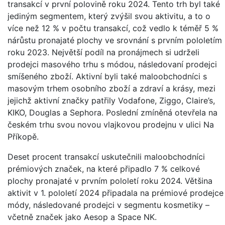
transakcí v první polovině roku 2024. Tento trh byl také
jediným segmentem, který zvýšil svou aktivitu, a to o
více než 12 % v počtu transakcí, což vedlo k téměř 5 %
nárůstu pronajaté plochy ve srovnání s prvním pololetím
roku 2023. Největší podíl na pronájmech si udrželi
prodejci masového trhu s módou, následovaní prodejci
smíšeného zboží. Aktivní byli také maloobchodníci s
masovým trhem osobního zboží a zdraví a krásy, mezi
jejichž aktivní značky patřily Vodafone, Ziggo, Claire’s,
KIKO, Douglas a Sephora. Poslední zmíněná otevřela na
českém trhu svou novou vlajkovou prodejnu v ulici Na
Příkopě.
Deset procent transakcí uskutečnili maloobchodníci
prémiových značek, na které připadlo 7 % celkové
plochy pronajaté v prvním pololetí roku 2024. Většina
aktivit v 1. pololetí 2024 připadala na prémiové prodejce
módy, následované prodejci v segmentu kosmetiky –
včetně značek jako Aesop a Space NK.