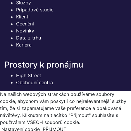
Služby
Případové studie
Klienti
Ocenění
Novinky
Data z trhu
Kariéra
Prostory k pronájmu
High Street
Obchodní centra
Na našich webových stránkách používáme soubory
cookie, abychom vám poskytli co nejrelevantnější služby
tím, že si zapamatujeme vaše preference a opakované
návštěvy. Kliknutím na tlačítko "Přijmout" souhlasíte s
používáním VŠECH souborů cookie.
Nastavení cookie
PŘIJMOUT