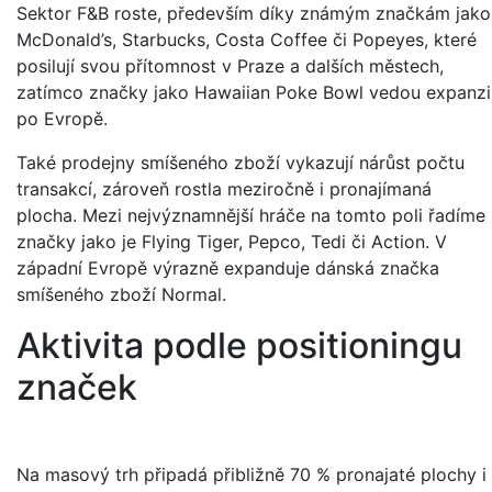
Sektor F&B roste, především díky známým značkám jako
McDonald’s, Starbucks, Costa Coffee či Popeyes, které
posilují svou přítomnost v Praze a dalších městech,
zatímco značky jako Hawaiian Poke Bowl vedou expanzi
po Evropě.
Také prodejny smíšeného zboží vykazují nárůst počtu
transakcí, zároveň rostla meziročně i pronajímaná
plocha. Mezi nejvýznamnější hráče na tomto poli řadíme
značky jako je Flying Tiger, Pepco, Tedi či Action. V
západní Evropě výrazně expanduje dánská značka
smíšeného zboží Normal.
Aktivita podle positioningu
značek
Na masový trh připadá přibližně 70 % pronajaté plochy i