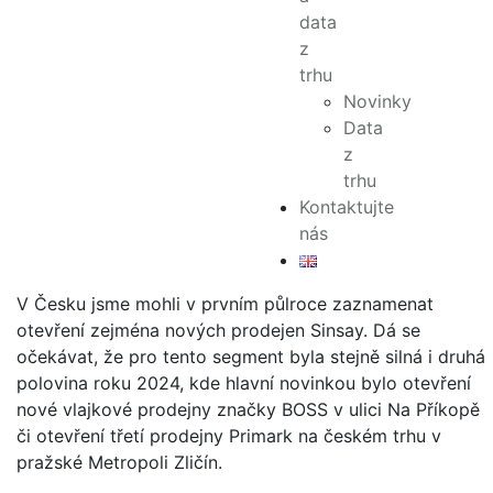
roku 2024, v České republice má 24% podíl, jak ukazuje
data
analýza
Retail Radar
realitněporadenské společnosti
z
Cushman & Wakefield. S využitím dat z Retail Activity
trhu
Trackeru, který obsahuje přes 7 000 transakcí ve 13
Novinky
evropských zemích, přináší od roku 2021 přehled o
Data
vývoji maloobchodního trhu, zdůrazňuje nové trendy a
z
rozvoj v Praze a dalších klíčových městech.
trhu
Kontaktujte
Jak vyplývá ze studie, maloobchodní trh odolává
nás
ekonomickým tlakům. Móda dominuje a značky jako JD
Sports a Calzedonia pokračují v celoevropské expanzi.
V Česku jsme mohli v prvním půlroce zaznamenat
otevření zejména nových prodejen Sinsay. Dá se
očekávat, že pro tento segment byla stejně silná i druhá
polovina roku 2024, kde hlavní novinkou bylo otevření
nové vlajkové prodejny značky BOSS v ulici Na Příkopě
či otevření třetí prodejny Primark na českém trhu v
pražské Metropoli Zličín.