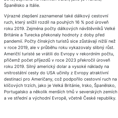
Španělsko a Itálie.
Výrazné zlepšení zaznamenal také dálkový cestovní
ruch, který snížil rozdíl na pouhých 16 % pod úroveň
roku 2019. Zejména počty dálkových návštěvníků Velké
Británie a Turecka překonaly hodnoty z doby před
pandemií. Počty čínských turistů sice zůstávají nižší než
v roce 2019, ale v průběhu roku vykazovaly slibný růst.
Američtí turisté se vrátili do Evropy v rekordním počtu,
přičemž počet příjezdů v roce 2023 překročil úroveň
roku 2019. Silný americký dolar a vysoké náklady na
vnitrostátní cesty do USA učinily z Evropy atraktivní
destinaci pro Američany, což podpořilo cestovní ruch na
klíčových trzích, jako je Velká Británie, Irsko, Španělsko,
Portugalsko a několik menších trhů v severských zemích
a ve střední a východní Evropě, včetně České republiky.