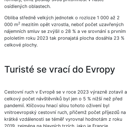
osídlených oblastech.
Obliba středně velkých jednotek o rozloze 1 000 až 2
2
000 m
mezitím opět vzrostla, neboť počet uzavřených
nájemních smluv se zvýšil o 28 % a ve srovnání s prvním
pololetím roku 2023 tak pronajatá plocha dosáhla 23 %
celkové plochy.
Turisté se vrací do Evropy
Cestovní ruch v Evropě se v roce 2023 výrazně zotavil a
celkový počet návštěvníků byl jen o 5 % nižší než před
pandemií. Klíčovou hnací silou tohoto oživení byl
vnitroevropský cestovní ruch, přičemž počet příjezdů na
krátké vzdálenosti se téměř vyrovnal hodnotám z roku
2019, zejména na hlavních trzích, jako je Francie,