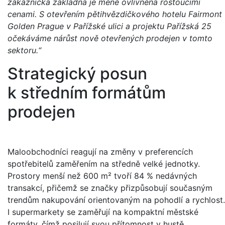
zákaznická základna je méně ovlivněna rostoucími
cenami.
S otevřením pětihvězdičkového hotelu Fairmont
Golden Prague v Pařížské ulici a projektu Pařížská 25
očekáváme nárůst nově otevřených prodejen v tomto
sektoru.“
Strategický posun
k středním formátům
prodejen
Maloobchodníci reagují na změny v preferencích
spotřebitelů zaměřením na středně velké jednotky.
Prostory menší než 600 m² tvoří 84 % nedávných
transakcí, přičemž se značky přizpůsobují současným
trendům nakupování orientovaným na pohodlí a rychlost.
I supermarkety se zaměřují na kompaktní městské
formáty, čímž posilují svou přítomnost v hustě