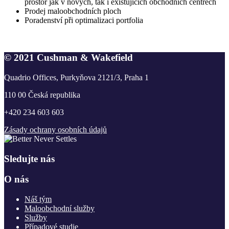
prostor jak v nových, tak i existujících obchodních centrech
Prodej maloobchodních ploch
Poradenství při optimalizaci portfolia
© 2021 Cushman & Wakefield
Quadrio Offices, Purkyňova 2121/3, Praha 1
110 00 Česká republika
+420 234 603 603
Zásady ochrany osobních údajů
Sledujte nás
O nás
Náš tým
Maloobchodní služby
Služby
Případové studie