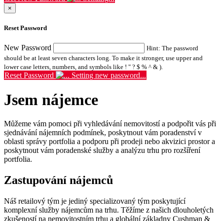
×
Reset Password
New Password
Hint: The password
should be at least seven characters long. To make it stronger, use upper and
lower case letters, numbers, and symbols like ! " ? $ % ^ & ).
Reset Password
Setting new password...
Jsem nájemce
Můžeme vám pomoci při vyhledávání nemovitostí a podpořit vás při
sjednávání nájemních podmínek, poskytnout vám poradenství v
oblasti správy portfolia a podporu při prodeji nebo akvizici prostor a
poskytnout vám poradenské služby a analýzu trhu pro rozšíření
portfolia.
Zastupování nájemců
Náš retailový tým je jediný specializovaný tým poskytující
komplexní služby nájemcům na trhu. Těžíme z našich dlouholetých
zkušeností na nemovitostním trhu a globální základny Cushman &