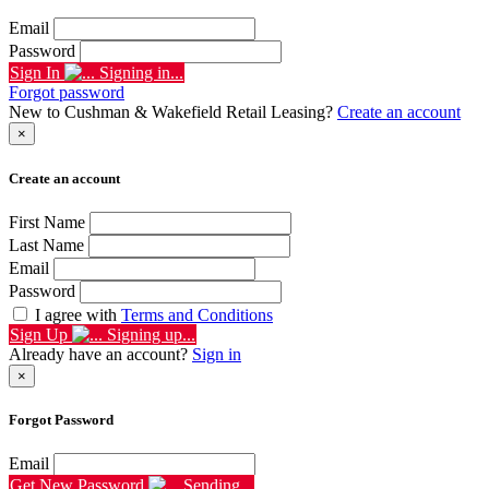
Email
Password
Sign In
Signing in...
Forgot password
New to Cushman & Wakefield Retail Leasing?
Create an account
×
Create an account
First Name
Last Name
Email
Password
I agree with
Terms and Conditions
Sign Up
Signing up...
Already have an account?
Sign in
×
Forgot Password
Email
Get New Password
Sending...