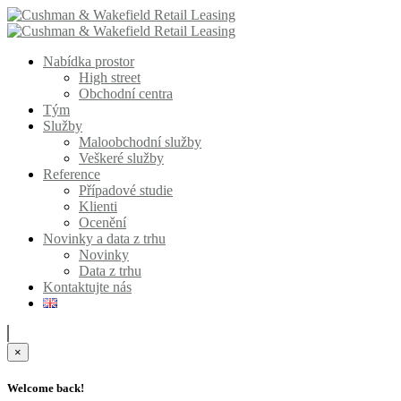
Nabídka prostor
High street
Obchodní centra
Tým
Služby
Maloobchodní služby
Veškeré služby
Reference
Případové studie
Klienti
Ocenění
Novinky a data z trhu
Novinky
Data z trhu
Kontaktujte nás
×
Welcome back!