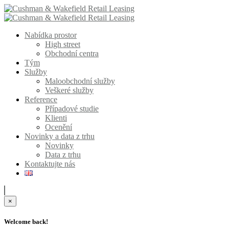
Nabídka prostor
High street
Obchodní centra
Tým
Služby
Maloobchodní služby
Veškeré služby
Reference
Případové studie
Klienti
Ocenění
Novinky a data z trhu
Novinky
Data z trhu
Kontaktujte nás
×
Welcome back!