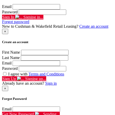
Email
Password
Sign In
Signing in...
Forgot password
New to Cushman & Wakefield Retail Leasing?
Create an account
×
Create an account
First Name
Last Name
Email
Password
I agree with
Terms and Conditions
Sign Up
Signing up...
Already have an account?
Sign in
×
Forgot Password
Email
Get New Password
Sending...