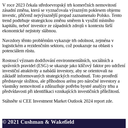
V roce 2023 čekala středoevropský trh komerčních nemovitostí
zásadní změna, která se vyznačovala výrazným poklesem objemu
investic, přičemž nejvýraznější propad zaznamenalo Polsko. Tento
trend podtrhuje strategickou změnu směrem k využití místního
kapitálu, neboť investice ze západních zdrojů v kontextu širší
ekonomické nejistoty slábnou.
Navzdory těmto problémům vykazuje trh odolnost, zejména v
logistickém a rezidenčním sektoru, což poukazuje na oblasti s
potenciálem růstu.
Rostoucí význam dodržování environmentálních, sociálních a
správních pravidel (ESG) se ukazuje jako klíčový faktor pro udržení
investiční atraktivity a nabádá investory, aby se orientovali na
základě informovaných strategických rozhodnutí. Toto prostředí
představuje složitou, ale příhodnou arénu pro náročné investory a
vlastníky nemovitostí a zdůrazňuje potřebu bystré analýzy trhu a
předvídavosti při identifikaci vznikajících investičních příležitostí.
Stáhněte si CEE Investment Market Outlook 2024 report zde.
© 2021 Cushman & Wakefield