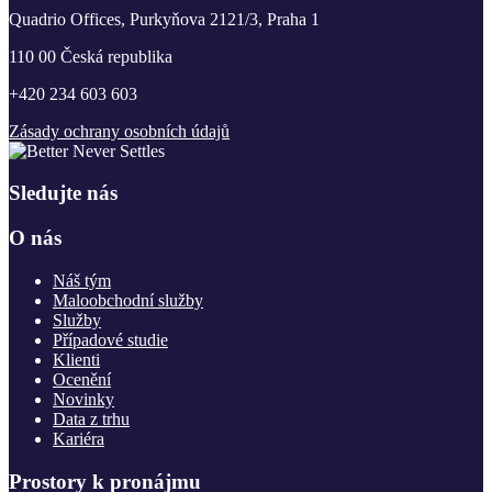
Quadrio Offices, Purkyňova 2121/3, Praha 1
110 00 Česká republika
+420 234 603 603
Zásady ochrany osobních údajů
Sledujte nás
O nás
Náš tým
Maloobchodní služby
Služby
Případové studie
Klienti
Ocenění
Novinky
Data z trhu
Kariéra
Prostory k pronájmu