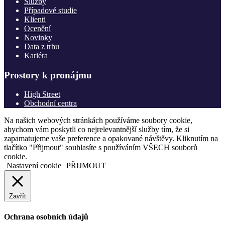
Služby
Případové studie
Klienti
Ocenění
Novinky
Data z trhu
Kariéra
Prostory k pronájmu
High Street
Obchodní centra
Na našich webových stránkách používáme soubory cookie,
abychom vám poskytli co nejrelevantnější služby tím, že si
zapamatujeme vaše preference a opakované návštěvy. Kliknutím na
tlačítko "Přijmout" souhlasíte s používáním VŠECH souborů
cookie.
Nastavení cookie
PŘIJMOUT
Zavřít
Ochrana osobních údajů