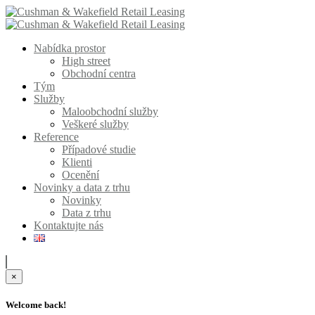
Nabídka prostor
High street
Obchodní centra
Tým
Služby
Maloobchodní služby
Veškeré služby
Reference
Případové studie
Klienti
Ocenění
Novinky a data z trhu
Novinky
Data z trhu
Kontaktujte nás
×
Welcome back!