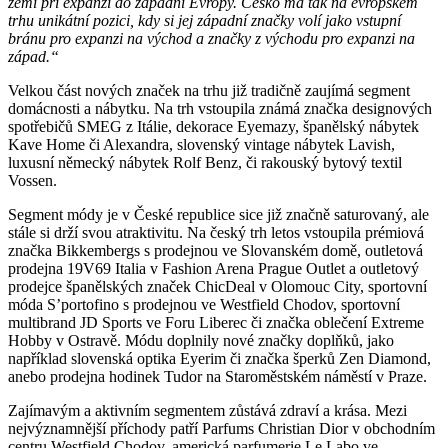
zemí při expanzi do západní Evropy. Česko má tak na evropském
trhu unikátní pozici, kdy si jej západní značky volí jako vstupní
bránu pro expanzi na východ a značky z východu pro expanzi na
západ.“
Velkou část nových značek na trhu již tradičně zaujímá segment
domácnosti a nábytku. Na trh vstoupila známá značka designových
spotřebičů SMEG z Itálie, dekorace Eyemazy, španělský nábytek
Kave Home či Alexandra, slovenský vintage nábytek Lavish,
luxusní německý nábytek Rolf Benz, či rakouský bytový textil
Vossen.
Segment módy je v České republice sice již značně saturovaný, ale
stále si drží svou atraktivitu. Na český trh letos vstoupila prémiová
značka Bikkembergs s prodejnou ve Slovanském domě, outletová
prodejna 19V69 Italia v Fashion Arena Prague Outlet a outletový
prodejce španělských značek ChicDeal v Olomouc City, sportovní
móda S’portofino s prodejnou ve Westfield Chodov, sportovní
multibrand JD Sports ve Foru Liberec či značka oblečení Extreme
Hobby v Ostravě. Módu doplnily nové značky doplňků, jako
například slovenská optika Eyerim či značka šperků Zen Diamond,
anebo prodejna hodinek Tudor na Staroměstském náměstí v Praze.
Zajímavým a aktivním segmentem zůstává zdraví a krása. Mezi
nejvýznamnější příchody patří Parfums Christian Dior v obchodním
centru Westfield Chodov, americká parfumerie Le Labo ve