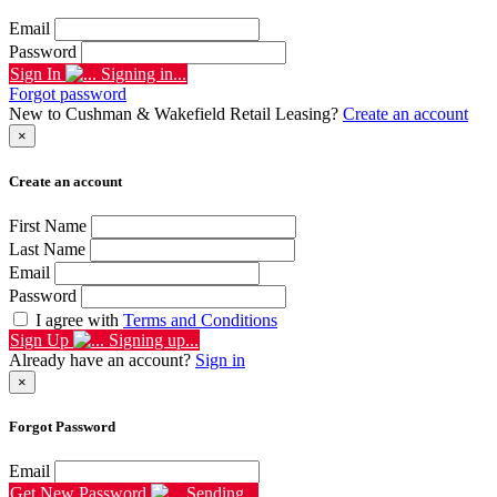
Email
Password
Sign In
Signing in...
Forgot password
New to Cushman & Wakefield Retail Leasing?
Create an account
×
Create an account
First Name
Last Name
Email
Password
I agree with
Terms and Conditions
Sign Up
Signing up...
Already have an account?
Sign in
×
Forgot Password
Email
Get New Password
Sending...