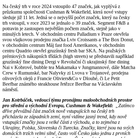
Na český trh v roce 2024 vstoupilo 47 značek, jak vyplývá z
průzkumu společnosti Cushman & Wakefield, která nové vstupy
sleduje již 11 let. Jedná se o nejvyšší počet značek, který na česky
trh vstoupil, v roce 2023 se jednalo o 39 značek. Segment F&B a
potravin je zastoupen největším počtem značek, stejně jako v
minulých letech. V obchodním centru Palladium v Praze otevřela
svou vlajkovou prodejnu značka Lviv Croissants a The Box Donut,
v obchodním centrum Máj fast food Amerikanos, v obchodním
centru Quadrio otevřel gruzínský fresh bar SKA. Na pražských
prémiových nákupních třídách (high streets) se představili například
gruzínský fine dining Dergi v Revoluční či ukrajinský fine dining
Nai v Kobrové, bubble tea Makamaka v Jungmannové, dále Matcha
Crew v Rumunské, bar Nalyvky zi Lvova v Trojanové, prodejna
olivových olejů z Francie Oliviers&Co v Dlouhé, či Le Petit
Beefbar známého steakhouse řetězce Beefbar na Václavském
náměstí.
Jan Kotrbáček, vedoucí týmu pronájmu maloobchodních prostor
pro střední a východní Evropu, Cushman & Wakefield:
„Zatímco
dříve převážná část značek nově vstupujících na český trh
přicházela ze západních zemí, nyní vidíme jasný trend, kdy nově
vstupující značky jsou z velké části z východu, a to zejména z
Ukrajiny, Polska, Slovenska či Turecka. Značky, které jsou na svých
domácích trzích velmi silné, často volí Česko jako jednu z prvních