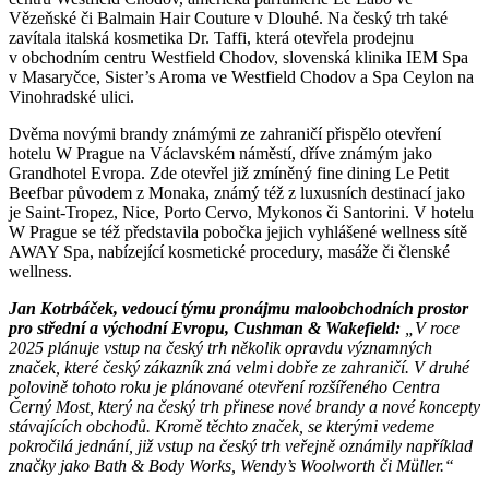
Vězeňské či Balmain Hair Couture v Dlouhé. Na český trh také
zavítala italská kosmetika Dr. Taffi, která otevřela prodejnu
v obchodním centru Westfield Chodov, slovenská klinika IEM Spa
v Masaryčce, Sister’s Aroma ve Westfield Chodov a Spa Ceylon na
Vinohradské ulici.
Dvěma novými brandy známými ze zahraničí přispělo otevření
hotelu W Prague na Václavském náměstí, dříve známým jako
Grandhotel Evropa. Zde otevřel již zmíněný fine dining Le Petit
Beefbar původem z Monaka, známý též z luxusních destinací jako
je Saint-Tropez, Nice, Porto Cervo, Mykonos či Santorini. V hotelu
W Prague se též představila pobočka jejich vyhlášené wellness sítě
AWAY Spa, nabízející kosmetické procedury, masáže či členské
wellness.
Jan Kotrbáček, vedoucí týmu pronájmu maloobchodních prostor
pro střední a východní Evropu, Cushman & Wakefield:
„V roce
2025 plánuje vstup na český trh několik opravdu významných
značek, které český zákazník zná velmi dobře ze zahraničí. V druhé
polovině tohoto roku je plánované otevření rozšířeného Centra
Černý Most, který na český trh přinese nové brandy a nové koncepty
stávajících obchodů. Kromě těchto značek, se kterými vedeme
pokročilá jednání, již vstup na český trh veřejně oznámily například
značky jako Bath & Body Works, Wendy’s Woolworth či
Müller.“