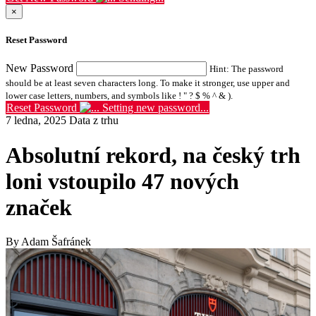
×
Reset Password
New Password
Hint: The password
should be at least seven characters long. To make it stronger, use upper and
lower case letters, numbers, and symbols like ! " ? $ % ^ & ).
Reset Password
Setting new password...
7 ledna, 2025
Data z trhu
Absolutní rekord, na český trh
loni vstoupilo 47 nových
značek
By Adam Šafránek